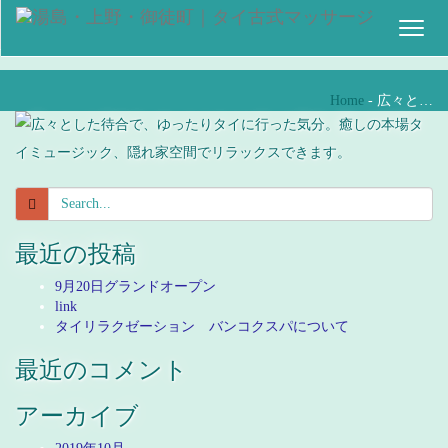
Toggl
naviga
Home
-
広々と…
最近の投稿
9月20日グランドオープン
link
タイリラクゼーション バンコクスパについて
最近のコメント
アーカイブ