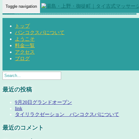
Toggle navigation
Home
-
Ami…
トップ
バンコクスパについて
ようこそ
料金一覧
Ami- 湯島・上野・御徒町 タイリラクゼーション バンコクス
アクセス
ブログ
パ
最近の投稿
9月20日グランドオープン
link
タイリラクゼーション バンコクスパについて
最近のコメント