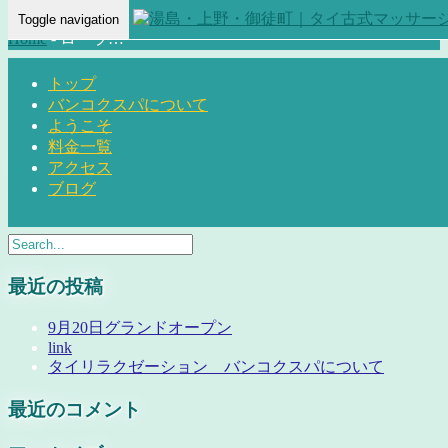
Toggle navigation
Home
-
ローラ…
トップ
バンコクスパについて
ようこそ
料金一覧
ローラ(Rola) – 湯島・上野・御徒町 タイリラクゼーション バ
アクセス
ブログ
ンコクスパ
最近の投稿
9月20日グランドオープン
link
タイリラクゼーション バンコクスパについて
最近のコメント