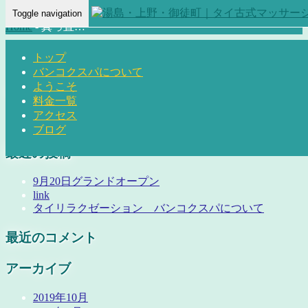
Toggle navigation
Home
-
真っ直…
トップ
バンコクスパについて
ようこそ
真っ直ぐ歩きます。
料金一覧
アクセス
ブログ
最近の投稿
9月20日グランドオープン
link
タイリラクゼーション バンコクスパについて
最近のコメント
アーカイブ
2019年10月